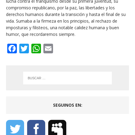
lucha contra el franquismo desde su primera juventud, su
compromiso republicano, por la paz, las libertades y los
derechos humanos durante la transición y hasta el final de su
vida. Sumaba a la firmeza en los principios, al rechazo de
imposturas y filisteos, una notable calidez humana y buen
humor, que recordaremos siempre.
F
T
W
E
a
w
h
m
c
it
a
ai
e
te
ts
l
b
r
A
o
p
o
p
SEGUINOS EN:
k