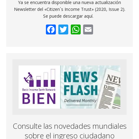
Ya se encuentra disponible una nueva actualización
Newsletter del «Citizen`s Income Trust» (2020, Issue 2).
Se puede descargar aquí.
F
T
W
E
ac
w
h
m
e
itt
at
ai
b
er
s
l
o
A
o
p
k
p
Consulte las novedades mundiales
sobre el ingreso ciudadano