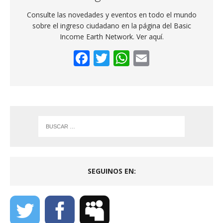
Consulte las novedades y eventos en todo el mundo
sobre el ingreso ciudadano en la página del Basic
Income Earth Network. Ver aquí.
F
T
W
E
ac
w
h
m
e
itt
at
ai
b
er
s
l
o
A
o
p
k
p
SEGUINOS EN: