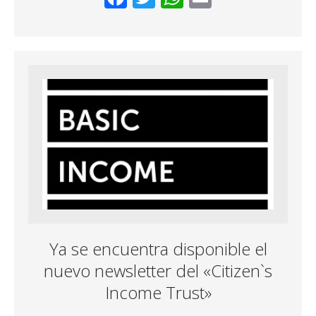
ac
w
h
m
e
itt
at
ai
b
er
s
l
o
A
o
p
k
p
Ya se encuentra disponible el
nuevo newsletter del «Citizen`s
Income Trust»