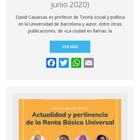
junio 2020)
David Casassas es profesor de Teoría social y política
en la Universidad de Barcelona y autor, entre otras
publicaciones, de «La ciudad en llamas: la
VER MÁS
F
T
W
E
ac
w
h
m
e
itt
at
ai
b
er
s
l
o
A
o
p
k
p