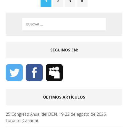
b
er
s
l
1
2
3
»
o
A
o
p
k
p
SEGUINOS EN:
ÚLTIMOS ARTÍCULOS
25 Congreso Anual del BIEN, 19-22 de agosto de 2026,
Toronto (Canada)