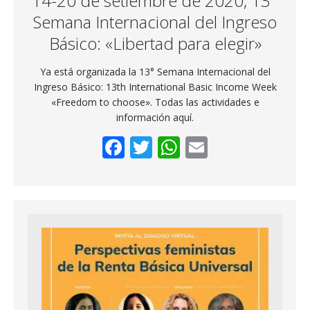
14-20 de setiembre de 2020, 13°
Semana Internacional del Ingreso
Básico: «Libertad para elegir»
Ya está organizada la 13° Semana Internacional del
Ingreso Básico: 13th International Basic Income Week
«Freedom to choose». Todas las actividades e
información aquí.
F
T
W
E
ac
w
h
m
e
itt
at
ai
b
er
s
l
o
A
o
p
k
p