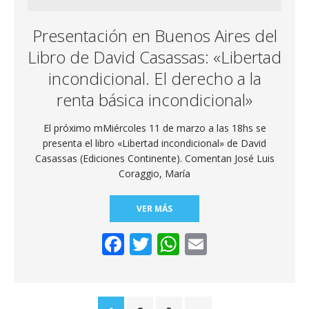
Presentación en Buenos Aires del
Libro de David Casassas: «Libertad
incondicional. El derecho a la
renta básica incondicional»
El próximo mMiércoles 11 de marzo a las 18hs se
presenta el libro «Libertad incondicional» de David
Casassas (Ediciones Continente). Comentan José Luis
Coraggio, María
VER MÁS
F
T
W
E
ac
w
h
m
e
itt
at
ai