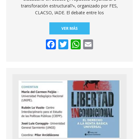
transforación estructural?», organizado por FES,
CLACSO, IADE. El debate entre los
VER MÁS
F
T
W
E
ac
w
h
m
e
itt
at
ai
b
er
s
l
o
A
o
p
k
p