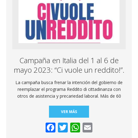
k
p
Campaña en Italia del 1 al 6 de
mayo 2023: “Ci vuole un reddito!”.
La campaña busca frenar la intención del gobierno de
reemplazar el programa Reddito di cittadinanza con
otros de asistencia y precariedad laboral. Más de 60
VER MÁS
F
T
W
E
ac
w
h
m