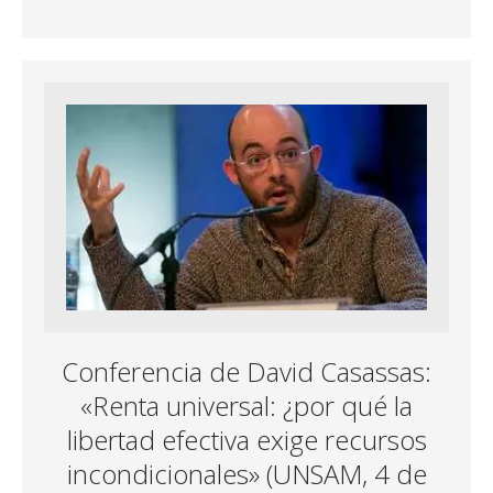
ac
w
h
m
e
itt
at
ai
b
er
s
l
o
A
o
p
k
p
Conferencia de David Casassas:
«Renta universal: ¿por qué la
libertad efectiva exige recursos
incondicionales» (UNSAM, 4 de